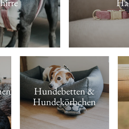
hirre
Ha
nen
Hundebetten &
Hundekörbchen