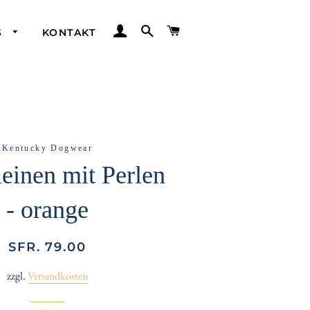
EINLOGGEN
SUCHE
WARENKORB
S
KONTAKT
Kentucky Dogwear
einen mit Perlen
- orange
Normaler
Sonderpreis
SFR. 79.00
Preis
zzgl.
Versandkosten