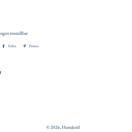
ngen einstellbar
Teilen
Auf
Pinnen
Auf
Facebook
Pinterest
teilen
pinnen
R
© 2026,
Hundestil