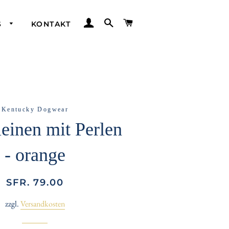
EINLOGGEN
SUCHE
WARENKORB
S
KONTAKT
Kentucky Dogwear
einen mit Perlen
- orange
Normaler
Sonderpreis
SFR. 79.00
Preis
zzgl.
Versandkosten