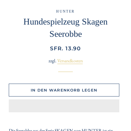
HUNTER
Hundespielzeug Skagen
Seerobbe
Normaler
Sonderpreis
SFR. 13.90
Preis
zzgl.
Versandkosten
IN DEN WARENKORB LEGEN
Die Seerobbe aus der Serie SKAGEN von HUNTER ist ein